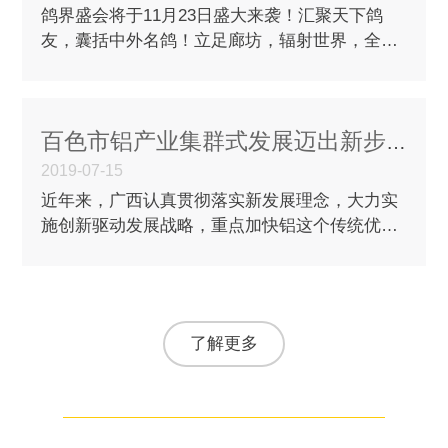
鸽界盛会将于11月23日盛大来袭！汇聚天下鸽
友，囊括中外名鸽！立足廊坊，辐射世界，全球
最大的鸽展，即将于11月23日盛大开幕！最顶尖
的铭鸽，最齐全的商品，最庞大的人气…
百色市铝产业集群式发展迈出新步伐
2019-07-15
近年来，广西认真贯彻落实新发展理念，大力实
施创新驱动发展战略，重点加快铝这个传统优势
产业“二次创业”，着力拉长产业链、做精深加
工、提升附加值、提高科技含量，形…
了解更多