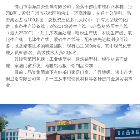
佛山市南海晶资金属有限公司，坐落于佛山市桂和路和桂工业
园B区，紧邻广州市花都区和佛山一环高速路，交通十分便利。晶
资集团占地100多亩，总投资三亿多元人民币，拥有大型现代化厂
房；多条生产设备线：2条20T熔铸生产线、6台型材挤压生产线
（最大2500T）；后工序表面处理：喷粉生产线、木纹生产线、氧
化生产线、电泳生产线、喷砂生产线等，配有较先进检测仪器设
备，以及精湛技术的研发团队。现有员工300余名、其中现代化管
理人员80多名、高级技术人员20多名。
其经营范围包括：工业铝型材、建筑铝型材、铝型材表面处
理、家居门窗系统、地暖铝地板、铝制品深加工。
目前，晶资集团旗下有纯爷门家居门窗、广昇地暖、佛山市为
创卫浴有限公司等，并一直从事铝锭原材料等各种进口金属贸易事
业。